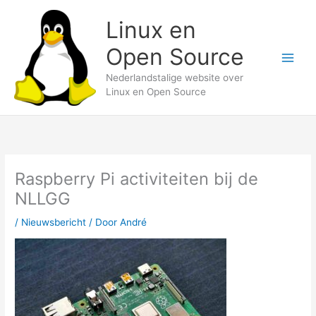
Ga
Linux en
naar
de
Open Source
inhoud
Nederlandstalige website over
Linux en Open Source
Raspberry Pi activiteiten bij de
NLLGG
/
Nieuwsbericht
/ Door
André