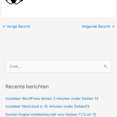
←
Vorige Bericht
Volgende Bericht
→
Z
o
e
k
Recente berichten
n
Installeer WordPress binnen 5 minuten onder Debian 13
a
a
Installeer Nextcloud in 10 minuten onder Debian13
r
Docker Engine installatiescript voor Debian 11,12 en 13