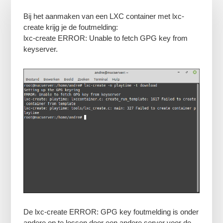
Bij het aanmaken van een LXC container met lxc-
create krijg je de foutmelding:
lxc-create ERROR: Unable to fetch GPG key from
keyserver.
De lxc-create ERROR: GPG key foutmelding is onder
andere op te lossen door een andere server voor de