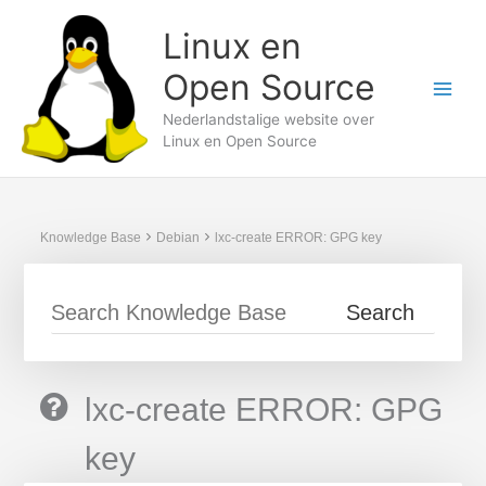
Ga
Linux en
naar
de
Open Source
inhoud
Nederlandstalige website over
Linux en Open Source
Knowledge Base
Debian
lxc-create ERROR: GPG key
lxc-create ERROR: GPG
key