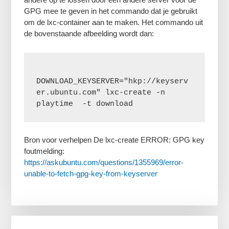
GPG mee te geven in het commando dat je gebruikt
om de lxc-container aan te maken. Het commando uit
de bovenstaande afbeelding wordt dan:
DOWNLOAD_KEYSERVER="hkp://keyserv
er.ubuntu.com" lxc-create -n 
playtime  -t download 
Bron voor verhelpen De lxc-create ERROR: GPG key
foutmelding:
https://askubuntu.com/questions/1355969/error-
unable-to-fetch-gpg-key-from-keyserver