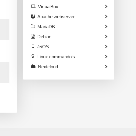
VirtualBox
Apache webserver
MariaDB
Debian
/e/OS
Linux commando's
Nextcloud