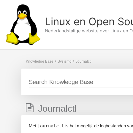
Ga
naar
de
Linux en Open So
inhoud
Nederlandstalige website over Linux en 
Knowledge Base
Systemd
Journalctl
Journalctl
Met
journalctl
is het mogelijk de logbestanden va